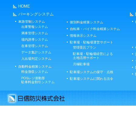
HOME
パーキングシステム
車路管制システム
個別料金精算システム
出庫警報システム
自転車・バイク料金精算システム
満車管理システム
情報表示システム
場内誘導システム
駐車場・駐輪場運営サポート
在車管理システム
管理受託プラン
データ集計システム
駐車場・駐輪場経営による
土地活用サポート
入出場判定システム
月極駐車場
自動料金精算システム
料金徴収システム
駐車場システムの保守・点検
POSレジ連動形
駐車場システムに関わる法令
駐車料金割引システム