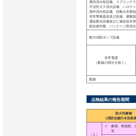
屋内消火栓設備、スプリンクラ
不活性ガス消火設備、ハロゲン
屋外消火栓設備、自動火災報知
非常警報器具及び設備、避難器
連結散水設備並びに連結送水管
総合操作盤、パッケージ型消火
動力消防ポンプ設備
非常電源
（配線の部分を除く）
配線
点検結果の報告期間
防火対象物
（消防法施行令別表
イ 劇場、映画館、
等
（１）