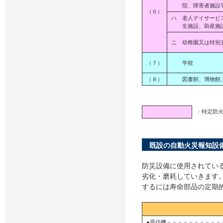
院、障害者施設
（６）
ハ 老人デイサービ
生施設、助産施設
ニ 幼稚園又は特別
（７）
学校
（８）
図書館、博物館、
：特定防
既設の自動火災報知設
防災設備に使用されてい
劣化・磨耗していきます
するには寿命部品の定期
●受信機－－－－－－－－－－