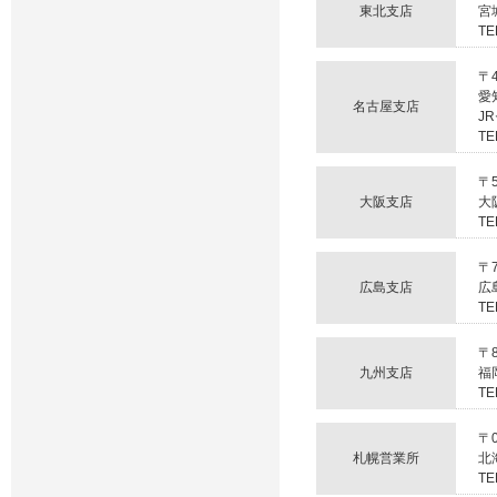
東北支店
宮
TE
〒4
愛
名古屋支店
J
TE
〒5
大阪支店
大
TE
〒7
広島支店
広
TE
〒8
九州支店
福
TE
〒0
札幌営業所
北
TE