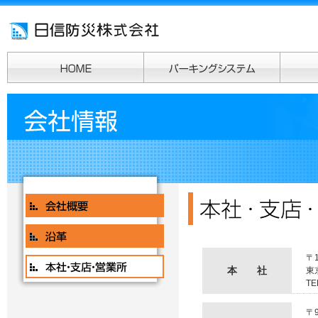
〒1
本 社
東
TE
〒9