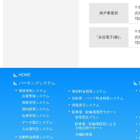
〒6
神戸事業所
兵
TE
〒6
「永信電子(株)」
兵
TE
HOME
パーキングシステム
車路管制システム
個別料金精算システム
出庫警報システム
自転車・バイク料金精算システム
満車管理システム
情報表示システム
場内誘導システム
駐車場・駐輪場運営サポート
在車管理システム
管理受託プラン
データ集計システム
駐車場・駐輪場経営による
土地活用サポート
入出場判定システム
月極駐車場
自動料金精算システム